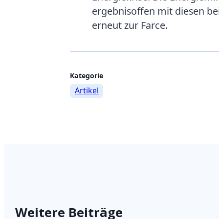
ergebnisoffen mit diesen be
erneut zur Farce.
Weitere
Kategorie
Artikel
Informationen
zum
Beitrag
Weitere Beiträge