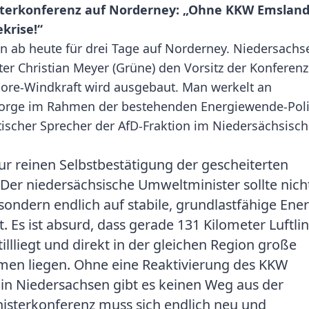
sterkonferenz auf Norderney: „Ohne KKW Emslan
krise!“
en ab heute für drei Tage auf Norderney. Niedersachs
er Christian Meyer (Grüne) den Vorsitz der Konferenz
shore-Windkraft wird ausgebaut. Man werkelt an
sorge im Rahmen der bestehenden Energiewende-Poli
itischer Sprecher der AfD-Fraktion im Niedersächsisc
ur reinen Selbstbestätigung der gescheiterten
r niedersächsische Umweltminister sollte nich
ndern endlich auf stabile, grundlastfähige Ener
. Es ist absurd, dass gerade 131 Kilometer Luftlin
llliegt und direkt in der gleichen Region große
en liegen. Ohne eine Reaktivierung des KKW
in Niedersachsen gibt es keinen Weg aus der
nisterkonferenz muss sich endlich neu und