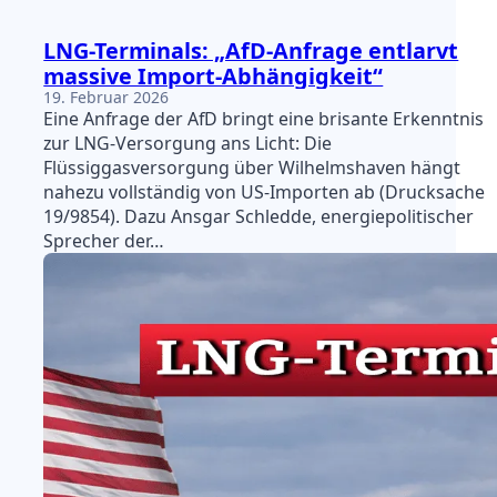
LNG-Terminals: „AfD-Anfrage entlarvt
massive Import-Abhängigkeit“
19. Februar 2026
Eine Anfrage der AfD bringt eine brisante Erkenntnis
zur LNG-Versorgung ans Licht: Die
Flüssiggasversorgung über Wilhelmshaven hängt
nahezu vollständig von US-Importen ab (Drucksache
19/9854). Dazu Ansgar Schledde, energiepolitischer
Sprecher der…