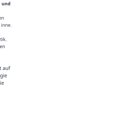
d und
en
 inne.
tik.
hen
t auf
gie
ie