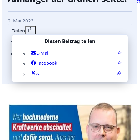
Blog
Positionen
Reden
mich
Kontak
2. Mai 2023
Teilen
Diesen Beitrag teilen
E-Mail
Facebook
X