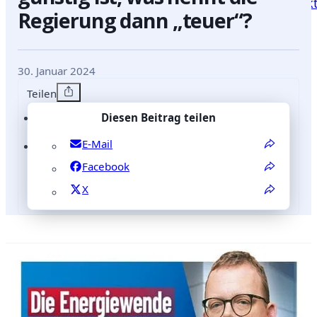
Blog
Positionen
Reden
mich
Kontak
Regierung dann „teuer“?
30. Januar 2024
Teilen
Diesen Beitrag teilen
E-Mail
Facebook
X