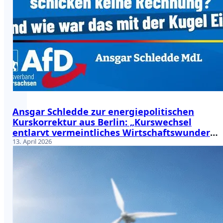
Ansgar Schledde zur energiepolitischen
Kurskorrektur aus Berlin: „Kurswechsel
entlarvt vermeintliches Wirtschaftswunder
der Erneuerbaren als bloßes Kartenhaus“
13. April 2026