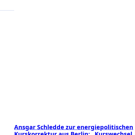
Alle Beiträ
Ansgar Schledde zur energiepolitischen
Kurskorrektur aus Berlin: „Kurswechsel