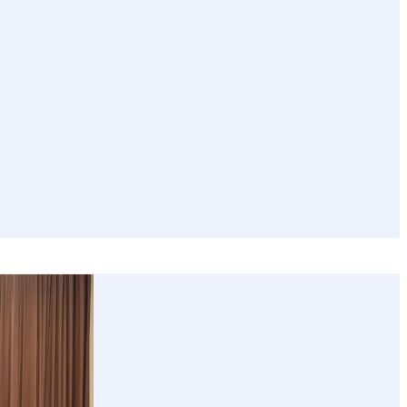
Über
Blog
Positionen
Reden
mich
Kontakt