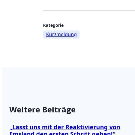
Weitere
Kategorie
Kurzmeldung
Informationen
zum
Beitrag
Weitere Beiträge
„Lasst uns mit der Reaktivierung von
Emsland den ersten Schritt gehen!“