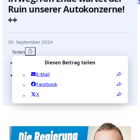
Blog
Positionen
Reden
mich
Kontak
Ruin unserer Autokonzerne!
++
30. September 2024
Teilen
Diesen Beitrag teilen
E-Mail
Facebook
X