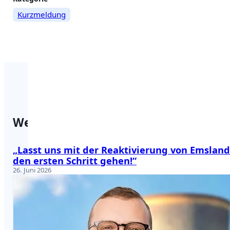
Weitere
Kurzmeldung
Informationen
zum
Beitrag
Weitere Beiträge
„Lasst uns mit der Reaktivierung von Emsland
den ersten Schritt gehen!“
26. Juni 2026