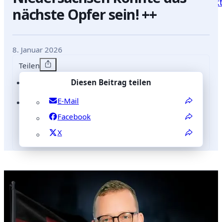
Blog
Positionen
Reden
mich
Kontak
nächste Opfer sein! ++
8. Januar 2026
Teilen
Diesen Beitrag teilen
E-Mail
Facebook
X